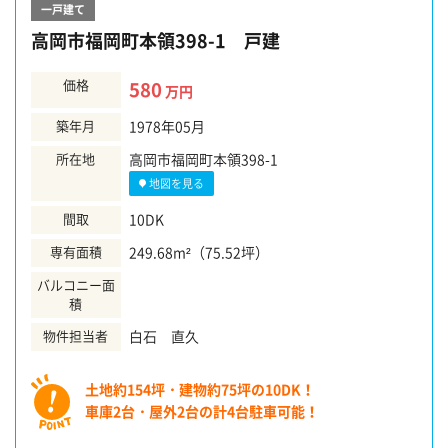
一戸建て
高岡市福岡町本領398-1 戸建
価格
580
万円
築年月
1978年05月
所在地
高岡市福岡町本領398-1
地図を見る
間取
10DK
専有面積
249.68m²（75.52坪）
バルコニー面
積
物件担当者
白石 直久
土地約154坪・建物約75坪の10DK！
車庫2台・屋外2台の計4台駐車可能！