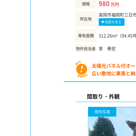
980
価格
万円
高岡市福岡町三日市
所在地
地図を見る
専有面積
312.26m²（94.45
篁 泰宏
物件担当者
太陽光パネル付オー
広い敷地に車庫と納
間取り・外観
現地写真