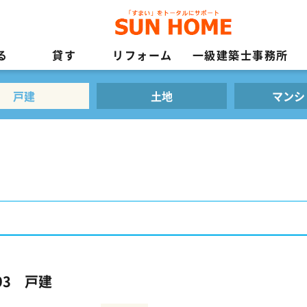
る
貸す
リフォーム
一級建築士事務所
戸建
土地
マンシ
93 戸建