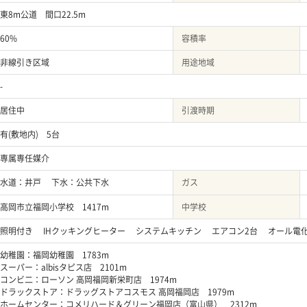
東8m公道 間口22.5m
60%
容積率
非線引き区域
用途地域
-
居住中
引渡時期
有(敷地内) 5台
専属専任媒介
水道：井戸 下水：公共下水
ガス
高岡市立福岡小学校 1417m
中学校
照明付き IHクッキングヒーター システムキッチン エアコン2台 オール
幼稚園：福岡幼稚園 1783m
スーパー：albisタピス店 2101m
コンビ二：ローソン 高岡福岡新栄町店 1974m
ドラックストア：ドラッグストアコスモス 高岡福岡店 1979m
ホームセンター：コメリハード＆グリーン福岡店（富山県） 2312m