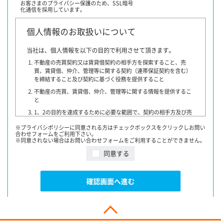
お客さまのプライバシー保護のため、
SSL暗号
化通信を採用しています。
個人情報のお取扱いについて
当社は、個人情報を以下の目的で利用させて頂きます。
不動産の売買契約又は賃貸借契約の相手方を探索すること、売
買、賃貸借、仲介、管理等に関する契約（連帯保証契約を含む）
を締結すること及び契約に基づく役務を提供すること
不動産の売買、賃貸借、仲介、管理等に関する情報を提供するこ
と
1、2の目的を達成するために必要な範囲で、契約の相手方及び売
買・賃貸借希望者、他の宅地建物取引業者、指定流通機構、物件
※プライバシポリシーに同意される方はチェックボックスをクリックしお問い
情報を書面又はインターネットで提供する者・団体・広告会社、
合わせフォームをご利用下さい。
融資に関わる金融機関、登記等に関わる司法書士その他専門家、
※同意されない場合はお問い合わせフォームをご利用することができません。
提携損害保険会社、不動産管理業者、保証委託会社又はお客様の
同意する
同意を得た第三者に対して提供すること
契約が成立した場合には、その年月日、成約価格等を指定流通
機構に通知致します。
確認画面へ進む
指定流通機構は、物件情報及び成約情報（成約情報は、売主
様・買主様・貸主様・借主様の氏名を含まず、物件の概要・契
約年月日・成約価格などの情報で構成されています）を指定流
通機構の会員たる宅地建物取引業者や公的な団体に電子データ
や紙媒体で提供することなどの宅地建物取引業法に規定された