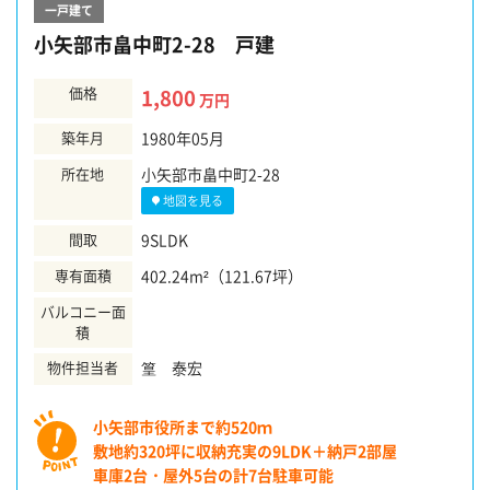
一戸建て
小矢部市畠中町2-28 戸建
価格
1,800
万円
築年月
1980年05月
所在地
小矢部市畠中町2-28
地図を見る
間取
9SLDK
専有面積
402.24m²（121.67坪）
バルコニー面
積
物件担当者
篁 泰宏
小矢部市役所まで約520ｍ
敷地約320坪に収納充実の9LDK＋納戸2部屋
車庫2台・屋外5台の計7台駐車可能