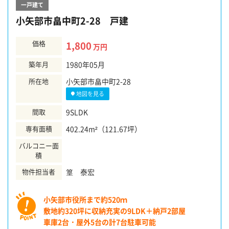
一戸建て
小矢部市畠中町2-28 戸建
価格
1,800
万円
築年月
1980年05月
所在地
小矢部市畠中町2-28
地図を見る
間取
9SLDK
専有面積
402.24m²（121.67坪）
バルコニー面
積
物件担当者
篁 泰宏
小矢部市役所まで約520ｍ
敷地約320坪に収納充実の9LDK＋納戸2部屋
車庫2台・屋外5台の計7台駐車可能