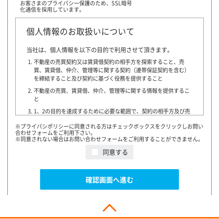
お客さまのプライバシー保護のため、
SSL暗号
化通信を採用しています。
個人情報のお取扱いについて
当社は、個人情報を以下の目的で利用させて頂きます。
不動産の売買契約又は賃貸借契約の相手方を探索すること、売
買、賃貸借、仲介、管理等に関する契約（連帯保証契約を含む）
を締結すること及び契約に基づく役務を提供すること
不動産の売買、賃貸借、仲介、管理等に関する情報を提供するこ
と
1、2の目的を達成するために必要な範囲で、契約の相手方及び売
買・賃貸借希望者、他の宅地建物取引業者、指定流通機構、物件
※プライバシポリシーに同意される方はチェックボックスをクリックしお問い
情報を書面又はインターネットで提供する者・団体・広告会社、
合わせフォームをご利用下さい。
融資に関わる金融機関、登記等に関わる司法書士その他専門家、
※同意されない場合はお問い合わせフォームをご利用することができません。
提携損害保険会社、不動産管理業者、保証委託会社又はお客様の
同意する
同意を得た第三者に対して提供すること
契約が成立した場合には、その年月日、成約価格等を指定流通
機構に通知致します。
確認画面へ進む
指定流通機構は、物件情報及び成約情報（成約情報は、売主
様・買主様・貸主様・借主様の氏名を含まず、物件の概要・契
約年月日・成約価格などの情報で構成されています）を指定流
通機構の会員たる宅地建物取引業者や公的な団体に電子データ
や紙媒体で提供することなどの宅地建物取引業法に規定された