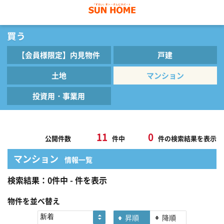
【会員様限定】内見物件
戸建
土地
マンション
投資用・事業用
11
0
公開件数
件中
件の検索結果を表示
マンション
情報一覧
検索結果：0件中 - 件を表示
物件を並べ替え
昇順
降順