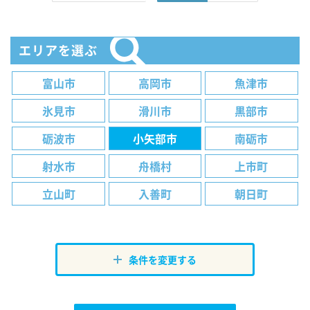
エリアを選ぶ
富山市
高岡市
魚津市
氷見市
滑川市
黒部市
砺波市
小矢部市
南砺市
射水市
舟橋村
上市町
立山町
入善町
朝日町
条件を変更する