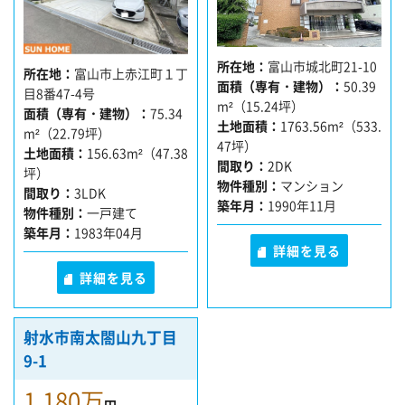
所在地
富山市城北町21-10
所在地
富山市上赤江町１丁
面積（専有・建物）
50.39
目8番47-4号
m²（15.24坪）
面積（専有・建物）
75.34
土地面積
1763.56m²（533.
m²（22.79坪）
47坪）
土地面積
156.63m²（47.38
間取り
2DK
坪）
物件種別
マンション
間取り
3LDK
築年月
1990年11月
物件種別
一戸建て
築年月
1983年04月
詳細を見る
詳細を見る
射水市南太閤山九丁目
9-1
1,180万
円