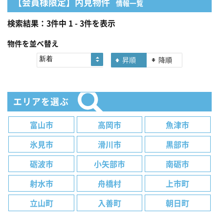
【会員様限定】内見物件
情報一覧
検索結果：3件中 1 - 3件を表示
物件を並べ替え
昇順
降順
エリアを選ぶ
富山市
高岡市
魚津市
氷見市
滑川市
黒部市
砺波市
小矢部市
南砺市
射水市
舟橋村
上市町
立山町
入善町
朝日町