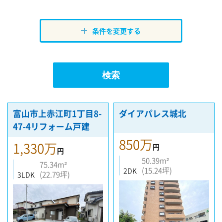
条件を変更する
富山市上赤江町1丁目8-
ダイアパレス城北
47-4リフォーム戸建
850万
1,330万
円
円
50.39m²
75.34m²
(15.24坪)
2DK
(22.79坪)
3LDK