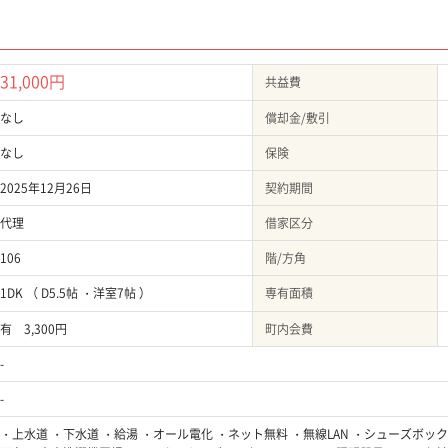
31,000円
共益費
なし
償却金/敷引
なし
保険
2025年12月26日
契約期間
代理
借家区分
106
階/方角
1DK （ D5.5帖 ・洋室7帖 ）
専有面積
有 3,300円
町内会費
-
-
・上水道 ・下水道 ・給湯 ・オール電化 ・ネット無料 ・無線LAN ・シューズボッ