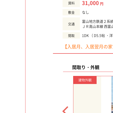
31,000
賃料
円
なし
敷金
富山地方鉄道２系統
交通
ＪＲ高山本線 西富
1DK （ D5.5帖 ・
間取
【入居月、入居翌月の家
間取り・外観
建物外観