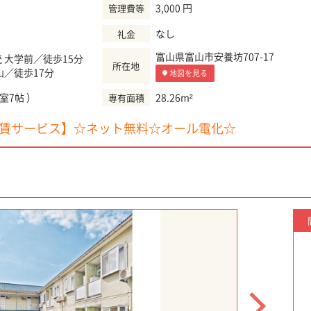
3,000 円
管理費等
なし
礼金
富山県富山市安養坊707-17
 大学前／徒歩15分
所在地
山／徒歩17分
地図を見る
洋室7帖 ）
28.26m²
専有面積
賃サービス】☆ネット無料☆オール電化☆