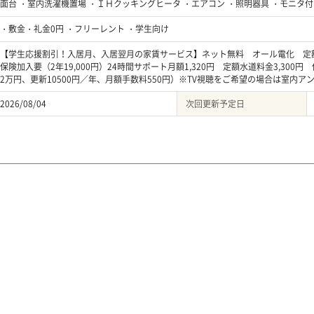
面台 ・室内洗濯機置場 ・ＩＨクッキングヒータ ・エアコン ・照明器具 ・モニタ
・敷金・礼金0円 ・フリーレント ・学生向け
【学生応援割引！入居月、入居翌月の家賃サービス】ネット無料 オール電化 定額補修分
保険加入要（2年19,000円）24時間サポート月額1,320円 定額水道料金3,30
2万円、更新10500円／年、月額手数料550円）※TV視聴をご希望の場合は室内
2026/08/04
次回更新予定日