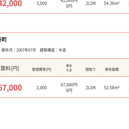
42,000
3,000
2LDK
54.36m²
0円
新町
築年月：2007年07月 建築構造：木造
敷金
賃料(円)
管理費等(円)
間取り
専有面積
礼金
67,000円
67,000
2,000
2LDK
52.58m²
0円