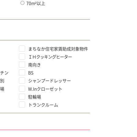
70m²以上
まちなか住宅家賃助成対象物件
ＩＨクッキングヒーター
南向き
チン
BS
別
シャンプードレッサー
場
W.Inクローゼット
駐輪場
トランクルーム