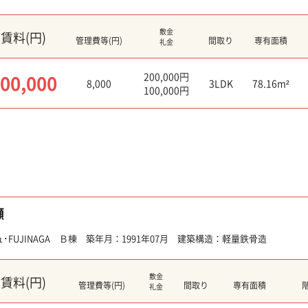
敷金
賃料(円)
管理費等(円)
間取り
専有面積
礼金
200,000円
00,000
8,000
3LDK
78.16m²
100,000円
瀬
FUJINAGA Ｂ棟 築年月：1991年07月 建築構造：軽量鉄骨造
敷金
賃料(円)
管理費等(円)
間取り
専有面積
礼金