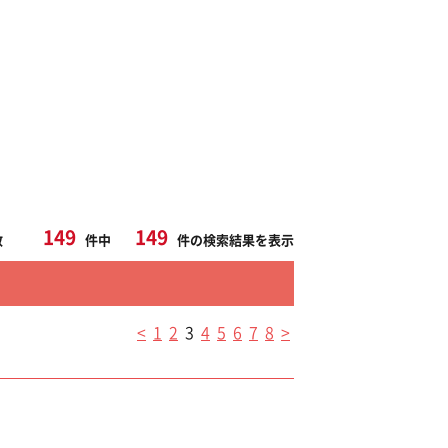
149
149
数
件中
件の検索結果を表示
<
1
2
3
4
5
6
7
8
>