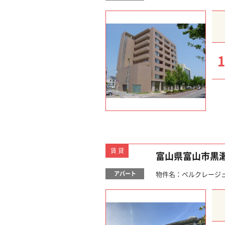
1
賃貸
富山県富山市黒
アパート
物件名：ベルクレージュ･