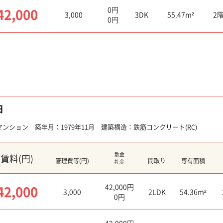
0円
42,000
3,000
3DK
55.47m²
2
0円
田
ンション 築年月：1979年11月 建築構造：鉄筋コンクリート(RC)
敷金
賃料(円)
管理費等(円)
間取り
専有面積
礼金
42,000円
42,000
3,000
2LDK
54.36m²
0円
42,000円