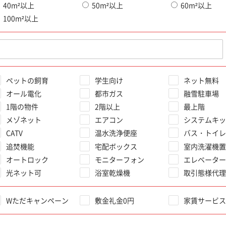
40m²以上
50m²以上
60m²以上
100m²以上
ペットの飼育
学生向け
ネット無料
オール電化
都市ガス
融雪駐車場
1階の物件
2階以上
最上階
メゾネット
エアコン
システムキッ
CATV
温水洗浄便座
バス・トイレ
追焚機能
宅配ボックス
室内洗濯機置
オートロック
モニターフォン
エレベーター
光ネット可
浴室乾燥機
取引態様代理
Wただキャンペーン
敷金礼金0円
家賃サービス