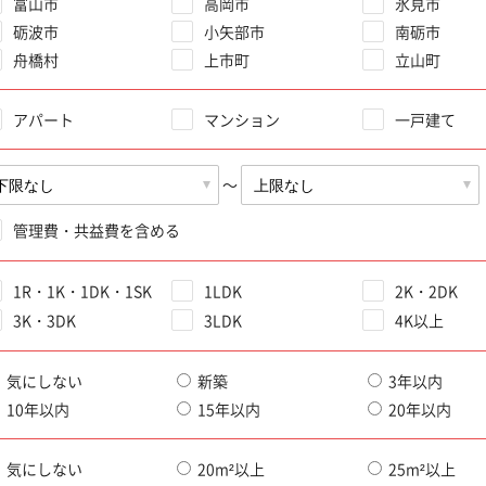
富山市
高岡市
氷見市
砺波市
小矢部市
南砺市
舟橋村
上市町
立山町
アパート
マンション
一戸建て
～
管理費・共益費を含める
1R・1K・1DK・1SK
1LDK
2K・2DK
3K・3DK
3LDK
4K以上
気にしない
新築
3年以内
10年以内
15年以内
20年以内
気にしない
20m²以上
25m²以上