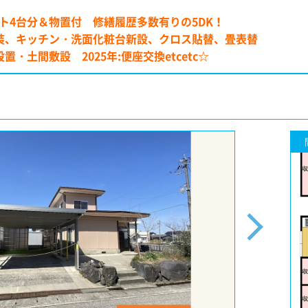
ト4台分＆物置付 修繕履歴多数有りの5DK！
根塗装、キッチン・洗面化粧台新設、クロス貼替、畳表替
設置・土間敷設 2025年:便座交換etcetc☆