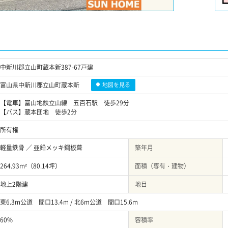
中新川郡立山町蔵本新387-67戸建
富山県中新川郡立山町蔵本新
地図を見る
【電車】富山地鉄立山線 五百石駅 徒歩29分
【バス】蔵本団地 徒歩2分
所有権
軽量鉄骨 ／ 亜鉛メッキ鋼板葺
築年月
264.93m²（80.14坪）
面積（専有・建物）
地上2階建
地目
東6.3m公道 間口13.4m / 北6m公道 間口15.6m
60%
容積率