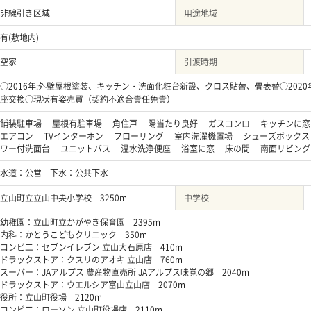
非線引き区域
用途地域
有(敷地内)
空家
引渡時期
○2016年:外壁屋根塗装、キッチン・洗面化粧台新設、クロス貼替、畳表替○2020年
座交換○現状有姿売買（契約不適合責任免責）
舗装駐車場 屋根有駐車場 角住戸 陽当たり良好 ガスコンロ キッチンに
エアコン TVインターホン フローリング 室内洗濯機置場 シューズボック
ワー付洗面台 ユニットバス 温水洗浄便座 浴室に窓 床の間 南面リビン
水道：公営 下水：公共下水
立山町立立山中央小学校 3250m
中学校
幼稚園：立山町立かがやき保育園 2395m
内科：かとうこどもクリニック 350m
コンビ二：セブンイレブン 立山大石原店 410m
ドラックストア：クスリのアオキ 立山店 760m
スーパー：JAアルプス 農産物直売所 JAアルプス味覚の郷 2040m
ドラックストア：ウエルシア富山立山店 2070m
役所：立山町役場 2120m
コンビ二：ローソン 立山町役場店 2110m