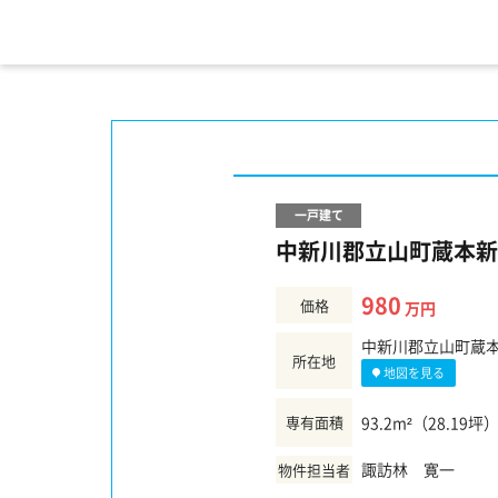
一戸建て
中新川郡立山町蔵本新3
980
価格
万円
中新川郡立山町蔵本新
所在地
地図を見る
専有面積
93.2m²（28.19坪
諏訪林 寛一
物件担当者