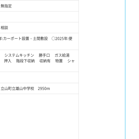
無指定
相談
:カーポート設置・土間敷設 ○2025年:便
窓 システムキッチン 勝手口 ガス給湯
ス 押入 階段下収納 収納有 物置 シャ
グ
立山町立雄山中学校 2950m