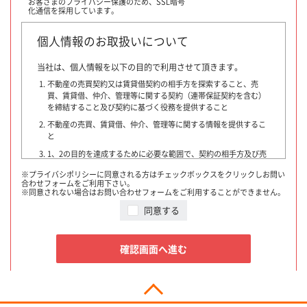
お客さまのプライバシー保護のため、
SSL暗号
化通信を採用しています。
個人情報のお取扱いについて
当社は、個人情報を以下の目的で利用させて頂きます。
不動産の売買契約又は賃貸借契約の相手方を探索すること、売
買、賃貸借、仲介、管理等に関する契約（連帯保証契約を含む）
を締結すること及び契約に基づく役務を提供すること
不動産の売買、賃貸借、仲介、管理等に関する情報を提供するこ
と
1、2の目的を達成するために必要な範囲で、契約の相手方及び売
買・賃貸借希望者、他の宅地建物取引業者、指定流通機構、物件
※プライバシポリシーに同意される方はチェックボックスをクリックしお問い
情報を書面又はインターネットで提供する者・団体・広告会社、
合わせフォームをご利用下さい。
融資に関わる金融機関、登記等に関わる司法書士その他専門家、
※同意されない場合はお問い合わせフォームをご利用することができません。
提携損害保険会社、不動産管理業者、保証委託会社又はお客様の
同意する
同意を得た第三者に対して提供すること
契約が成立した場合には、その年月日、成約価格等を指定流通
機構に通知致します。
確認画面へ進む
指定流通機構は、物件情報及び成約情報（成約情報は、売主
様・買主様・貸主様・借主様の氏名を含まず、物件の概要・契
約年月日・成約価格などの情報で構成されています）を指定流
通機構の会員たる宅地建物取引業者や公的な団体に電子データ
や紙媒体で提供することなどの宅地建物取引業法に規定された